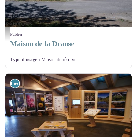
@RemiDolques
Publier
Maison de la Dranse
Type d'usage
:
Maison de réserve
Lieux d'informations