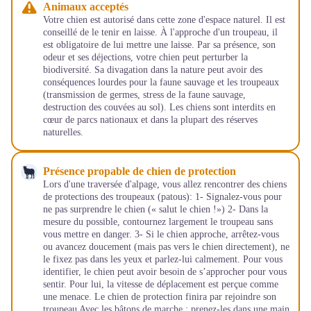
Animaux acceptés
Votre chien est autorisé dans cette zone d'espace naturel. Il est
conseillé de le tenir en laisse. À l'approche d'un troupeau, il
est obligatoire de lui mettre une laisse. Par sa présence, son
odeur et ses déjections, votre chien peut perturber la
biodiversité. Sa divagation dans la nature peut avoir des
conséquences lourdes pour la faune sauvage et les troupeaux
(transmission de germes, stress de la faune sauvage,
destruction des couvées au sol). Les chiens sont interdits en
cœur de parcs nationaux et dans la plupart des réserves
naturelles.
Présence propable de chien de protection
Lors d'une traversée d'alpage, vous allez rencontrer des chiens
de protections des troupeaux (patous): 1- Signalez-vous pour
ne pas surprendre le chien (« salut le chien !») 2- Dans la
mesure du possible, contournez largement le troupeau sans
vous mettre en danger. 3- Si le chien approche, arrêtez-vous
ou avancez doucement (mais pas vers le chien directement), ne
le fixez pas dans les yeux et parlez-lui calmement. Pour vous
identifier, le chien peut avoir besoin de s’approcher pour vous
sentir. Pour lui, la vitesse de déplacement est perçue comme
une menace. Le chien de protection finira par rejoindre son
troupeau Avec les bâtons de marche : prenez-les dans une main