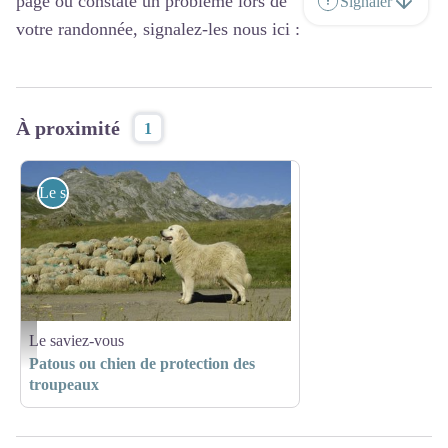
page ou constaté un problème lors de
Signaler
votre randonnée, signalez-les nous ici :
À proximité
1
Le saviez-vous
Le saviez-vous
@Don-DEBOLD
Patous ou chien de protection des
troupeaux