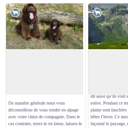
@rSiff
Pastoralisme
Pastoralisme
Le bien-être de vos chiens domestiques
Le pastoralisme
Etre à découvert, en alpage, signifie de
Le pastoralisme consi
grosses chaleurs pour votre chien
troupeaux en fonctio
Voir l'image en plein écran
(insolation et déshydratation). Nous vous
ressources naturelles.
conseillons de favoriser les itinéraires en
troupeaux retrouvent
forêt.
en montagne, c’est l
dit aussi qu’ils vont
De manière générale nous vous
estive. Pendant ce te
déconseillons de vous rendre en alpage
plaine sont fauchées 
avec votre chien de compagnie. Dans le
bêtes l’hiver. Ce mod
cas contraire, tenez-le en laisse, laissez-le
façonné le paysage, e