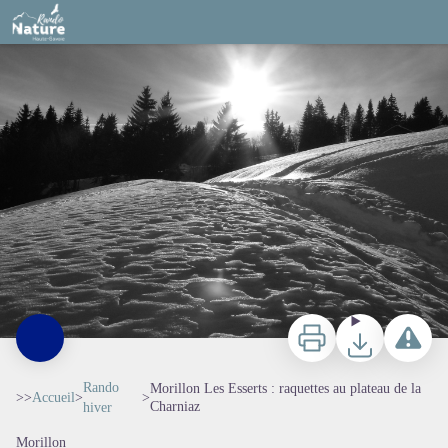
Morillon Les Esserts : raquettes au plateau de la Charniaz
@julietteBuret
Imprimer
Télécharger
Signaler 
Rando
Morillon Les Esserts : raquettes au plateau de la
>>
Accueil
>
>
Charniaz
hiver
Morillon