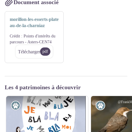
Document associé
morillon-les-esserts-plate
au-de-la-charniaz
Crédit :
Points d'intérêts du
parcours - Asters-CEN74
Télécharger
pdf
Les 4 patrimoines à découvrir
LorraineSuty
@FrankM
Faune
Faune