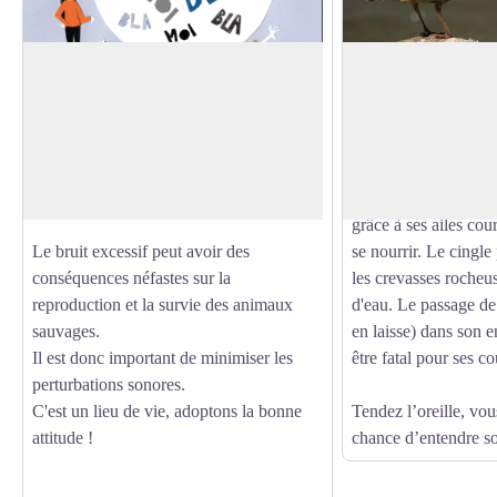
La "quiétude" attitude
Le cingle plongeur
Au cœur de cette nature fragile, le bruit
Le cincle plongeur, 
dérange la faune sauvage mais aussi les
merle d'eau, est un p
Voir l'image en plein écran
autres usagers.
Il possède un plumag
On vient ici se ressourcer, écouter le cri
poitrine blanche. Sa p
d'un rapace ou le murmure du ruisseau.
capacité à plonger et
grâce à ses ailes cou
Le bruit excessif peut avoir des
se nourrir. Le cingl
conséquences néfastes sur la
les crevasses rocheu
reproduction et la survie des animaux
d'eau. Le passage de
sauvages.
en laisse) dans son 
Il est donc important de minimiser les
être fatal pour ses c
perturbations sonores.
C'est un lieu de vie, adoptons la bonne
Tendez l’oreille, vou
attitude !
chance d’entendre s