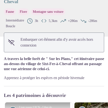
Cheval
Voir l'image en plein écran
Faune
Flore
Montagne sans voiture
Intermédiaire
3h
5,3km
+286m
-286m
Boucle
Embarquer cet élément afin d'y avoir accès hors
connexion
A travers la belle forêt de " Sur les Plans," cet itinéraire passe
au-dessus du village de Sixt-Fer-à-Cheval offrant au passage
une vue aérienne de celui-ci.
Apprenez à protéger les espèces en période hivernale
Les 4 patrimoines à découvrir
Liste rouge UICN - Libre de droit