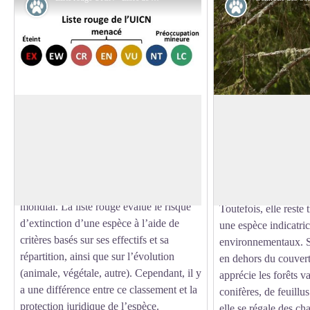
Faune
Faune
Statut d’une espèce : protégée ou
Gélinotte
menacée ?
C'est la plus petite e
La liste rouge, évaluée par l’UICN
espèces de galliform
(Union Internationale pour la
Voir l'image en plein écran
est bien moins connu
Conservation de la Nature), dresse un
car elle est exclusive
état de santé de la biodiversité au niveau
mondial. La liste rouge évalue le risque
Toutefois, elle reste 
d’extinction d’une espèce à l’aide de
une espèce indicatr
critères basés sur ses effectifs et sa
environnementaux. S
répartition, ainsi que sur l’évolution
en dehors du couvert 
(animale, végétale, autre). Cependant, il y
apprécie les forêts 
a une différence entre ce classement et la
conifères, de feuillu
protection juridique de l’espèce.
elle se régale des cha