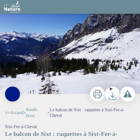
Le balcon de Sixt : raquettes à Sixt-Fer-à-Cheval
Vue de Sixt en Hiver - @julietteBuret
Imprimer
Télécharger
Signaler 
Rando
Le balcon de Sixt : raquettes à Sixt-Fer-à-
>>
Accueil
>
>
Cheval
hiver
Sixt-Fer-à-Cheval
Le balcon de Sixt : raquettes à Sixt-Fer-à-