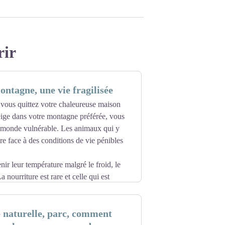
rir
ontagne, une vie fragilisée
 vous quittez votre chaleureuse maison
neige dans votre montagne préférée, vous
 monde vulnérable. Les animaux qui y
ire face à des conditions de vie pénibles
nir leur température malgré le froid, le
a nourriture est rare et celle qui est
conomiser leur précieuse énergie. Ils
st un peu plus facile : lisière de forêt,
 naturelle, parc, comment
ige ou ensoleillées. Ils ralentissent leurs
rictement nécessaire.