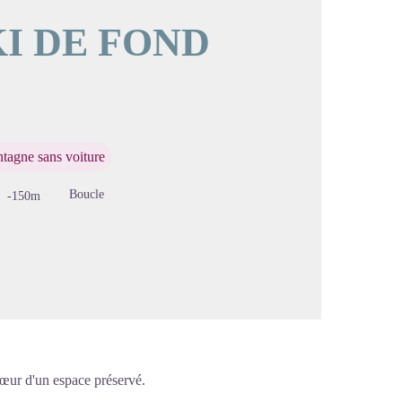
SKI DE FOND
image en plein écran
tagne sans voiture
Boucle
-150m
 cœur d'un espace préservé.