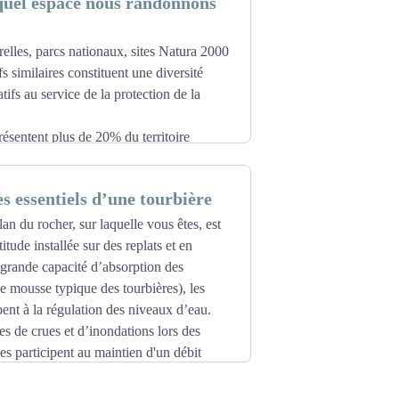
quel espace nous randonnons
e sauvage à survivre.
relles, parcs nationaux, sites Natura 2000
ez discret et invité dans cette nature !
ifs similaires constituent une diversité
atifs au service de la protection de la
.
résentent plus de 20% du territoire
 permet d'atteindre des objectifs de
 espaces naturels.
es essentiels d’une tourbière
re en compte la réglementation spécifique
an du rocher, sur laquelle vous êtes, est
ctes dans les cœurs des parcs nationaux et
titude installée sur des replats et en
tection de biotope et géotope, comme ici
 grande capacité d’absorption des
e mousse typique des tourbières), les
pent à la régulation des niveaux d’eau.
nces supplémentaires pour les
es de crues et d’inondations lors des
les participent au maintien d'un débit
heresse.