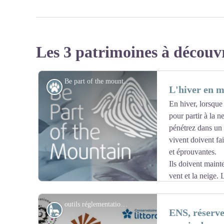
Les 3 patrimoines à découv
Be part of the mountain - Alparc
Faune
L'hiver en m
En hiver, lorsque
pour partir à la 
pénétrez dans un
vivent doivent fa
et éprouvantes.
Ils doivent mainte
vent et la neige. L
disponible est faible en calories. Les animaux doivent é
essaient de rester dans leur zone de confort où survivre e
outils réglementation protection - @Asters-CEN74
Histoire
ENS, réserve
crêtes exposées au vent et autres zones dépourvues de ne
fonctions vitales et ne se déplacent que lorsque c'est st