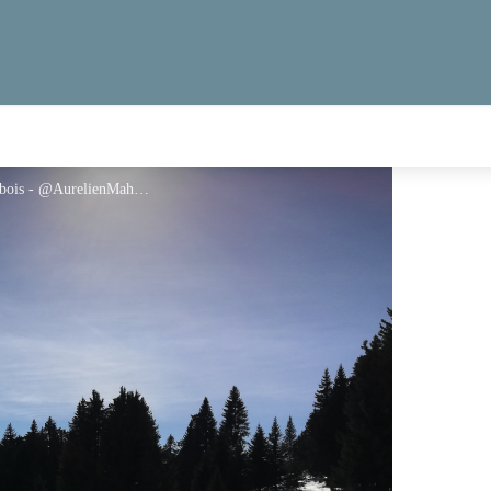
Piste ski de fond Le croz - Mouille aux bois - @AurelienMahaut