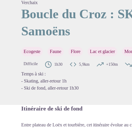
Verchaix
Boucle du Croz : 
Samoëns
Voir l'
Ecogeste
Faune
Flore
Lac et glacier
Mon
Difficile
1h30
5,9km
+150m
Temps à ski :
- Skating, aller-retour 1h
- Ski de fond, aller-retour 1h30
Itinéraire de ski de fond
Entre plateau de Loëx et tourbière, cet itinéraire évolue au