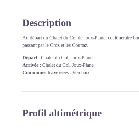
Véritables stations d’épuration naturelles, les tourbières
différents polluants (nitrates, sédiments, …). Elles res
Description
font des sources naturelles d'eau potable.
Voir l'image en plein écran
Ce sont, enfin, des écosystèmes parmi les plus grands
Au départ du Chalet du Col de Joux-Plane, cet itinéraire bo
3% des terres émergées du globe, elles contiendraien
passant par le Croz et les Couttaz.
sont donc de grands régulateurs du climat mondial.
Départ
:
Chalet du Col, Joux-Plane
Arrivée
:
Chalet du Col, Joux-Plane
Aidez-nous à le préserver en respectant le milieu naturel
Communes traversées
:
Verchaix
Profil altimétrique