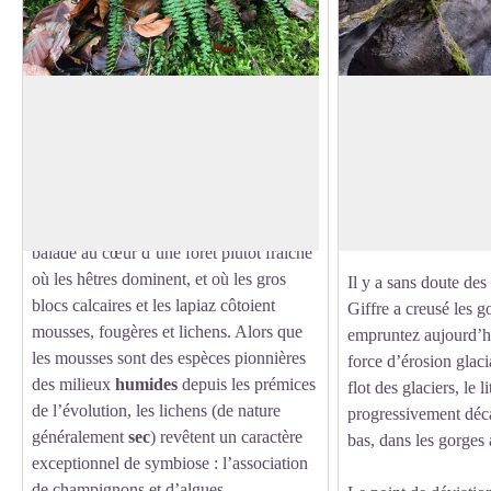
Comment distinguer la mousse, du
L’eau à l’œuvre
lichen ou des fougères ?
Depuis l’origine du 
Quel plaisir que de passer du temps en
s’immisce, s’impose,
forêt ! Les bienfaits que procurent cet
Voir l'image en plein écran
érode les roches et p
écosystème si riche ne sont plus à
travaille ainsi le calc
démontrer. Ici vous débuterez votre
chemin au travers de 
balade au cœur d’une forêt plutôt fraîche
où les hêtres dominent, et où les gros
Il y a sans doute des 
blocs calcaires et les lapiaz côtoient
Giffre a creusé les 
mousses, fougères et lichens. Alors que
empruntez aujourd’hu
les mousses sont des espèces pionnières
force d’érosion glac
des milieux
humides
depuis les prémices
flot des glaciers, le l
de l’évolution, les lichens (de nature
progressivement déca
généralement
sec
) revêtent un caractère
bas, dans les gorges 
exceptionnel de symbiose : l’association
de champignons et d’algues.