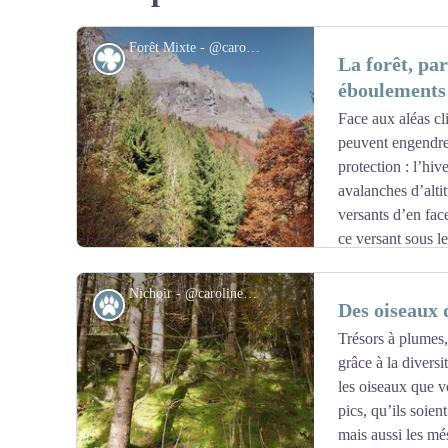
Forêt Mixte - @carolineGehant
Flore
La forêt, pa
éboulements
Face aux aléas cl
peuvent engendrer
protection : l’hiv
avalanches d’altit
versants d’en face
ce versant sous le
forêts peuvent abriter le village des chutes de blocs de 
Nichoir - @carolineGehant
Faune
Des oiseaux 
Cette forêt que vous parcourez, est dite « mixte » : elle e
érables, noisetiers, …), ainsi que de résineux (épicéas).
Trésors à plumes, 
une résistance accrue.
grâce à la diversi
Voir l'image en plein écran
les oiseaux que v
pics, qu’ils soien
mais aussi les mé