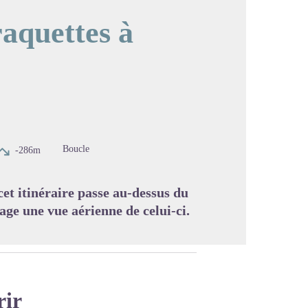
raquettes à
image en plein écran
Boucle
-286m
 cet itinéraire passe au-dessus du
age une vue aérienne de celui-ci.
rir