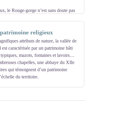
ux, le Rouge-gorge n’est sans doute pas
 oiseaux, les passereaux.
 patrimoine religieux
s corvidés et se distingue par son plumage
e passent pas inaperçues. Ses spécialités ?
nifiques attributs de nature, la vallée de
 prouesses d’imitateur !
 est caractérisée par un patrimoine bâti
 typiques, mazots, fontaines et lavoirs…
mbreuses chapelles, une abbaye du XIIe
toires qui témoignent d’un patrimoine
’échelle du territoire.
 nombreux oratoires existants (une
 ont toujours pour but premier, d’offrir
lement en complément des églises et