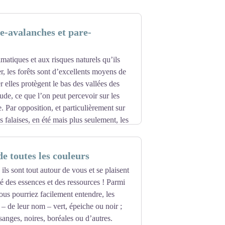
re-avalanches et pare-
imatiques et aux risques naturels qu’ils
, les forêts sont d’excellents moyens de
er elles protègent le bas des vallées des
ude, ce que l’on peut percevoir sur les
. Par opposition, et particulièrement sur
s falaises, en été mais plus seulement, les
pierres.
de toutes les couleurs
st constituée à la fois de feuillus (hêtres,
 Cela lui permet une meilleure résilience,
ils sont tout autour de vous et se plaisent
té des essences et des ressources ! Parmi
ous pourriez facilement entendre, les
t – de leur nom – vert, épeiche ou noir ;
sanges, noires, boréales ou d’autres.