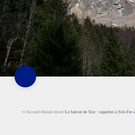
>>
Accueil
>
Rando hiver
>
Le balcon de Sixt : raquettes à Sixt-Fer