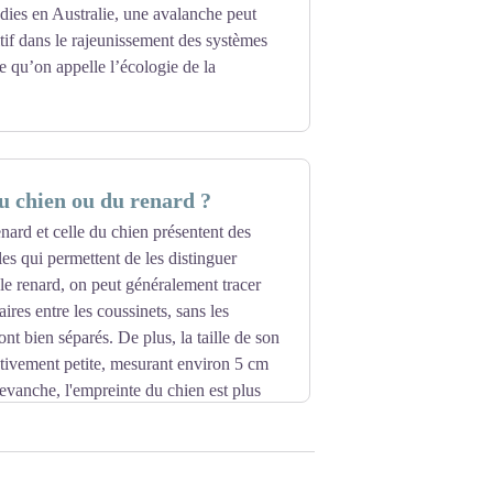
endies en Australie, une avalanche peut
itif dans le rajeunissement des systèmes
ce qu’on appelle l’écologie de la
r sous sa propre canopée : une jeune
r. Seule une avalanche tous les 100 ou
 chien ou du renard ?
insi d’amener espace et soleil à la
t.
nard et celle du chien présentent des
les qui permettent de les distinguer
uvellera plus lentement. Le frêne ou le
le renard, on peut généralement tracer
à d’autres arbres qui ne seront pas
ires entre les coussinets, sans les
valanche : redistribuer les cartes de la
sont bien séparés. De plus, la taille de son
ativement petite, mesurant environ 5 cm
evanche, l'empreinte du chien est plus
prochés, ce qui rend difficile le traçage