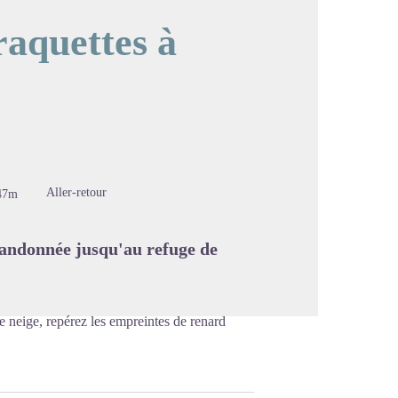
raquettes à
image en plein écran
Aller-retour
47m
 randonnée jusqu'au refuge de
 neige, repérez les empreintes de renard