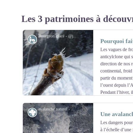
Les 3 patrimoines à découv
Bourgeon glacé - @julietteBuret
Histoire
Pourquoi fait
Les vagues de fr
anticylclone qui s
direction de nos 
continental, froid
partir du moment 
l’ouest depuis l’A
Pendant l’hiver, i
orientale. En effet, les continents se refroidissent plus
rôle régulateur. C’est pourquoi à la même altitude le th
avalanche naturel - @Asters-CEN74
Flore
Une avalanch
qu’à Brest.
Les dangers pour
à l’échelle d’une
Voir l'image en plein écran