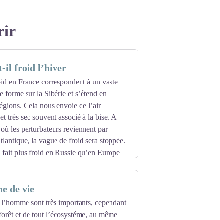
rir
-il froid l’hiver
oid en France correspondent à un vaste
e forme sur la Sibérie et s’étend en
régions. Cela nous envoie de l’air
 et très sec souvent associé à la bise. A
où les perturbateurs reviennent par
tlantique, la vague de froid sera stoppée.
l fait plus froid en Russie qu’en Europe
 rapidement que les océans qui jouent un
ermomètre est bien plus bas en Sibérie
e de vie
 l’homme sont très importants, cependant
 forêt et de tout l’écosystéme, au même