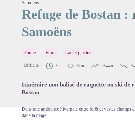
Samoëns
Refuge de Bostan : 
Samoëns
Voir l'
Faune
Flore
Lac et glacier
Difficile
3h
8km
+644m
-6
Itinéraire non balisé de raquette ou ski de
Bostan
Dans une ambiance hivernale entre forêt et vastes champs de
dans la neige