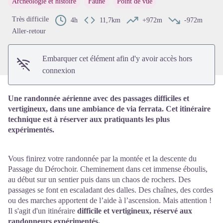
Archéologie et histoire
Faune
Point de vue
Voir l'image en plein écran
Très difficile
4h
11,7km
+972m
-972m
Aller-retour
Embarquer cet élément afin d'y avoir accès hors
connexion
Une randonnée aérienne avec des passages difficiles et
vertigineux, dans une ambiance de via ferrata. Cet itinéraire
technique est à réserver aux pratiquants les plus
expérimentés.
Vous finirez votre randonnée par la montée et la descente du
Passage du Dérochoir. Cheminement dans cet immense éboulis,
au début sur un sentier puis dans un chaos de rochers. Des
passages se font en escaladant des dalles. Des chaînes, des cordes
ou des marches apportent de l’aide à l’ascension. Mais attention !
Il s'agit d'un itinéraire
difficile et vertigineux, réservé aux
randonneurs expérimentés.