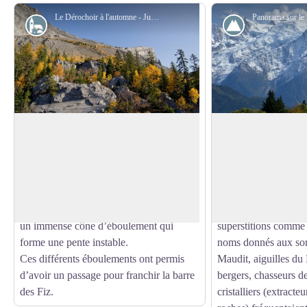
Le Dérochoir à l'automne - Julien Heuret - CEN 74
Histoire
Sommet
Vue sur le Dérochoir
Le mont Blanc avan
Le Dérochoir est le résultat
Grand nombre d’alpin
d’éboulements successifs. Le premier
l’ascension du mont 
Voir l'image en plein écran
connu et documenté remonte à 1471. Le
sommet d’Europe de l
second et dernier, pour l’instant, est celui
a pas toujours été ain
de 1751. Au pied de la falaise se trouve
montagne inspirait à 
un immense cône d’éboulement qui
superstitions comme 
forme une pente instable.
noms donnés aux so
Ces différents éboulements ont permis
Maudit, aiguilles du
d’avoir un passage pour franchir la barre
bergers, chasseurs d
des Fiz.
cristalliers (extracte