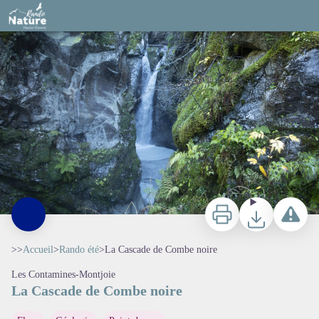
La Cascade de Combe noire
Geoffrey Garcel - CEN 74
Imprimer
Télécharger
Signaler 
>>
Accueil
>
Rando été
>
La Cascade de Combe noire
Les Contamines-Montjoie
La Cascade de Combe noire