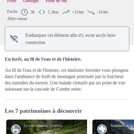
Flore
Géologie
Point de vue
Voir l'image en plein écran
Facile
3h
5,3km
+314m
-314m
Aller-retour
Embarquer cet élément afin d'y avoir accès hors
connexion
En forêt, au fil de l'eau et de l'histoire.
Au fil de l'eau et de l'histoire, cet itinéraire forestier vous plongera
dans l'ambiance de forêt de montagne ponctuée par la fraicheur
des tumultes du torrent. Une balade cloturée par un point de vue
saisissant sur la cascade de Combe noire.
Les 7 patrimoines à découvrir
La voie romaine - Geoffrey Garcel - CEN 74
Histoire
Flore