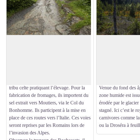
La voie romaine
Les tourbières de l
Plus qu’un itinéraire touristique, la voie
Sur votre gauche s’ét
romaine est l’une des principales voies de
de la Rosière mais at
Voir l'image en plein écran
traversée des Alpes à l’Antiquité !
depuis le sentier car
Avant l’invasion romaine, le Val-
fragiles et des îlots d
Montjoie est peuplé de Ceutrons, une
tribu celte pratiquant l’élevage. Pour la
Venue du fond des âg
fabrication de fromages, ils importent du
zone humide est issu
sel extrait vers Moutiers, via le Col du
érodée par le glacier
Bonhomme. Ils participent à la mise en
stagné. Ici c’est le 
place de ces routes vers l’Italie. Ces voies
carnivores comme la
seront reprises par les Romains lors de
ou la Droséra à feui
l’invasion des Alpes.