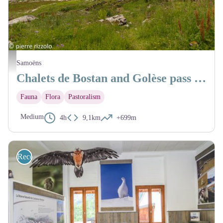
Vue sur le refuge de Bostan - @PierreRizzolo
Samoëns
Chalets de Bostan and Golèse pass loop
Fauna
Flora
Pastoralism
Medium
4h
9,1km
+699m
Recommended sites