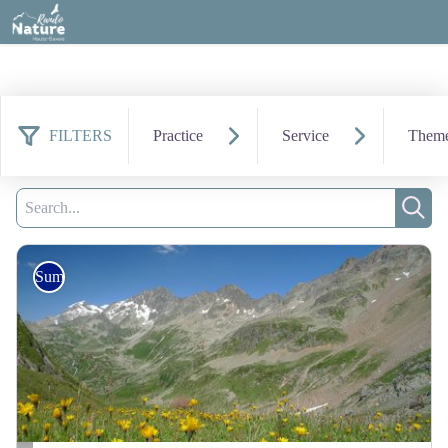
FILTERS
Practice
Service
Them
92 results found
Filter
Search
Sear
Summer hike