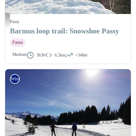
@JulietteBuret
Passy
Barmus loop trail: Snowshoe Passy
Fauna
Medium
3h30
6,5km
+340m
Winter Hike