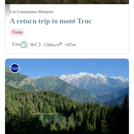
Mont-Truc - Geoffrey Garcel - CEN 74
Les Contamines-Montjoie
A return trip to mont Truc
Fauna
Easy
3h
2,6km
+455m
Summer hike