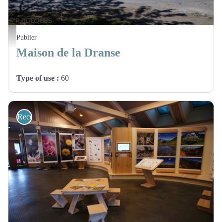
@RemiDolques
Publier
Maison de la Dranse
Type of use
:
60
Recommended sites