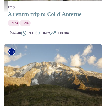
Col d'Anterne avec Fiz et Chocard - Julien Heuret - CEN 74
Passy
A return trip to Col d'Anterne
Fauna
Flora
Medium
3h15
16km
+1001m
Summer hike