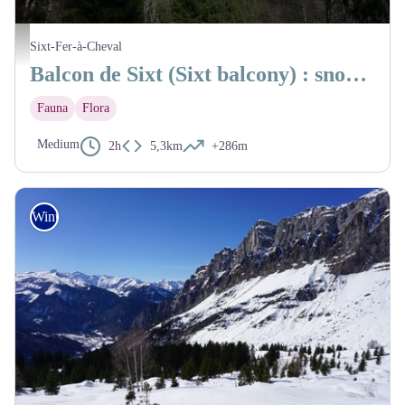
Pointe de Ressassat - @julietteBuret
Sixt-Fer-à-Cheval
Balcon de Sixt (Sixt balcony) : snowshoeing in Sixt-Fer-à-Cheval
Fauna
Flora
Medium
2h
5,3km
+286m
Winter Hike