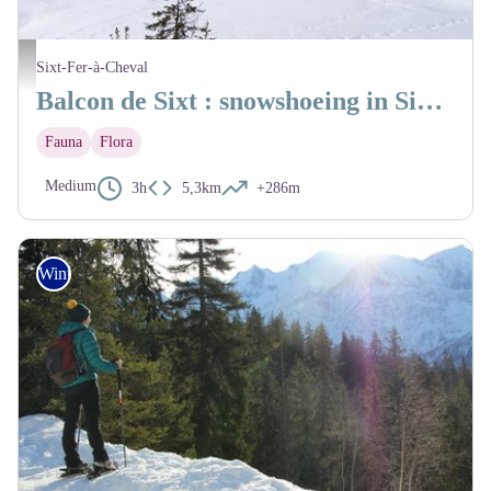
Vue de Sixt en Hiver - @julietteBuret
Sixt-Fer-à-Cheval
Balcon de Sixt : snowshoeing in Sixt-Fer-à-Cheval
Fauna
Flora
Medium
3h
5,3km
+286m
Winter Hike